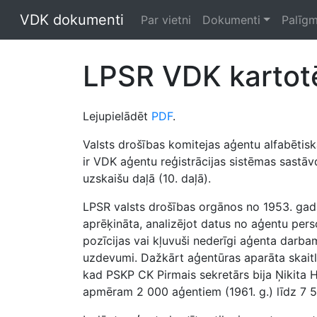
VDK dokumenti
Par vietni
Dokumenti
Palīgm
LPSR VDK kartot
Lejupielādēt
PDF
.
Valsts drošības komitejas aģentu alfabētisk
ir VDK aģentu reģistrācijas sistēmas sastāv
uzskaišu daļā (10. daļā).
LPSR valsts drošības orgānos no 1953. gada 6
aprēķināta, analizējot datus no aģentu perso
pozīcijas vai kļuvuši nederīgi aģenta darba
uzdevumi. Dažkārt aģentūras aparāta skaitl
kad PSKP CK Pirmais sekretārs bija Ņikita Hr
apmēram 2 000 aģentiem (1961. g.) līdz 7 5