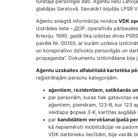
turētāja personīgie dati. Aģentu lietu Latvi
glabājas Saratovā. Savukārt bijušās LPSR V
Aģentu sniegtā informācija nonāca
VDK ope
izstrādes lieta –
ДОР
, operatīvās pārbaudes
Krieviju. 1990. gadā tika izdotas divas PSR
pavēle Nr. 00150, ar kurām uzdeva iznīcināt 
un konspiratīvo dzīvokļu personīgās un darba
propaganda”. Dokumentu iznīcināšana bija 
Aģentu uzskaites alfabētiskā kartotēka p
reģistrētajām personu kategorijām:
aģentiem, rezidentiem, satikšanās un
par personām, kuras tiek gatavotas ve
aģentiem, piemēram, 123-B, kur 123 ap
veidlapa форма
3-K
, kartītes augšējā 
par
kandidātiem vervēšanai īpašā pe
kā nepiemēroti mobilizācijai ne padomj
VDK darbinieku liecībām, bija vairāk b