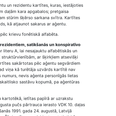
 un rezidentu kartītes, kuras, iestājoties
m daļām kara apgabalos; pretgaisa
am stūrim šķērso sarkana svītra. Kartītes
ds, kā atjaunot sakarus ar aģentu.
 pēc krievu fonētiskā alfabēta.
rezidentiem, satikšanās un konspiratīvo
ar literu A, lai nesajauktu alfabētiskās un
 struktūrvienībām, ar šķirkļiem atsevišķi
s kartītes sakārtotas pēc aģentu segvārdiem
tad viņa kā turētāja uzvārds kartītē nav
as numurs, nevis aģenta personīgās lietas
a skaitlisko sastāvu kopumā, pa aģentūras
 kartotēkā, ietītas papīrā ar uzrakstu
ugusta pučs pārtrauca ierasto VDK 10. daļas
šanās 1991. gada 24. augustā, Latvijā