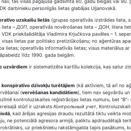
jā nav, tās visas pagājušā gadsimta 80. gadu beigās vai 90.
DK darbinieku personīgās lietas glabājas Uļjanovskā.
ratīvo uzskaišu lietās
(grupas operatīvās izstrādes lieta, s
 lieta –
ДОП
, operatīvās novērošanas lieta –
ДОН
, litera li
S VDK priekšsēdētāja Vladimira Krjučkova pavēles – 1. sepe
visas lietas par politisko pretizlūkošanu; no aģentūras apa
 lietas; operatīvās informatīvās lietas; visus materiālus ar 
jāpabeidz līdz 1990. gada beigām.
ēc uzvārdiem
ir sistematizēta kartīšu kolekcija, kas satur z
 konspiratīvo dzīvokļu turētājiem
(kā aktīviem, tā arī no a
rvēšanai (
vervēšanas kandidātiem
), tiem nav segvārdu un 
zīmē kontroluzskaites reģistrācijas lietas numuru, bet “B”-
kreisajā stūrī ir uzraksts
Контрольный учет
, Kontroluzskait
riodā
, kad ārējas agresijas draudu rezultātā tiktu veikta mob
u, ne potenciālā agresora armijā, paliktu apdraudētajā terit
irokrātisks, uz priekšnieku rakstāmgalda tapis pasākums, k