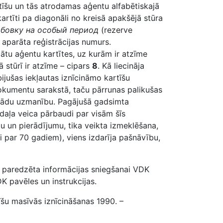
rtīšu un tās atrodamas aģentu alfabētiskajā
artīti pa diagonāli no kreisā apakšējā stūra
рбовку на особый период
(rezerve
 aparāta reģistrācijas numurs.
tu aģentu kartītes, uz kurām ir atzīme
 stūrī ir atzīme – cipars
8
. Kā liecināja
bijušas iekļautas iznīcināmo kartīšu
dokumentu sarakstā, taču pārrunas palikušas
kādu uzmanību. Pagājušā gadsimta
daļa veica pārbaudi par visām šīs
 un pierādījumu, tika veikta izmeklēšana,
ki par 70 gadiem), viens izdarīja pašnāvību,
a paredzēta informācijas sniegšanai VDK
 pavēles un instrukcijas.
īšu masīvās iznīcināšanas 1990. –