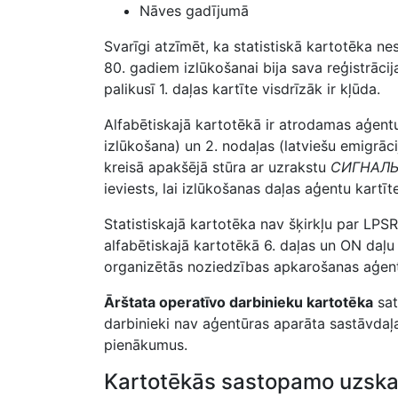
Nāves gadījumā
Svarīgi atzīmēt, ka statistiskā kartotēka n
80. gadiem izlūkošanai bija sava reģistrācij
palikusī 1. daļas kartīte visdrīzāk ir kļūda.
Alfabētiskajā kartotēkā ir atrodamas aģent
izlūkošana) un 2. nodaļas (latviešu emigrāci
kreisā apakšējā stūra ar uzrakstu
СИГНАЛ
ieviests, lai izlūkošanas daļas aģentu kart
Statistiskajā kartotēka nav šķirkļu par LPS
alfabētiskajā kartotēkā 6. daļas un ON daļu
organizētās noziedzības apkarošanas aģent
Ārštata operatīvo darbinieku kartotēka
sat
darbinieki nav aģentūras aparāta sastāvdaļa,
pienākumus.
Kartotēkās sastopamo uzskai