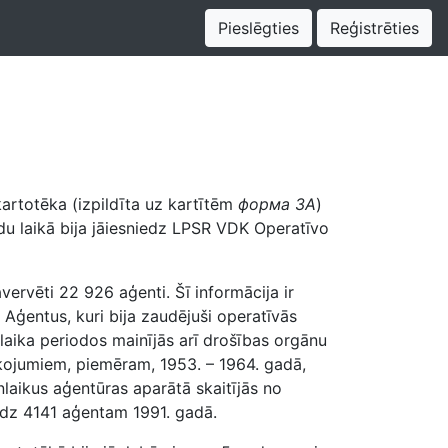
Pieslēgties
Reģistrēties
 kartotēka (izpildīta uz kartītēm
форма 3A
)
ndu laikā bija jāiesniedz LPSR VDK Operatīvo
vervēti 22 926 aģenti. Šī informācija ir
 Aģentus, kuri bija zaudējuši operatīvās
laika periodos mainījās arī drošības orgānu
īkojumiem, piemēram, 1953. – 1964. gadā,
nlaikus aģentūras aparātā skaitījās no
līdz 4141 aģentam 1991. gadā.