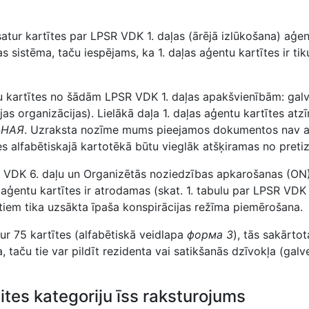
esatur kartītes par LPSR VDK 1. daļas (ārējā izlūkošana) aģ
as sistēma, taču iespējams, ka 1. daļas aģentu kartītes ir t
u kartītes no šādām LPSR VDK 1. daļas apakšvienībām: galve
jas organizācijas). Lielākā daļa 1. daļas aģentu kartītes atz
ЬНАЯ
. Uzraksta nozīme mums pieejamos dokumentos nav at
ītes alfabētiskajā kartotēkā būtu vieglāk atšķiramas no pret
R VDK 6. daļu un Organizētās noziedzības apkarošanas (ON) da
 aģentu kartītes ir atrodamas (skat. 1. tabulu par LPSR VDK 
iem tika uzsākta īpaša konspirācijas režīma piemērošana.
ur 75 kartītes (alfabētiskā veidlapa
форма 3
), tās sakārto
 taču tie var pildīt rezidenta vai satikšanās dzīvokļa (galv
tes kategoriju īss raksturojums