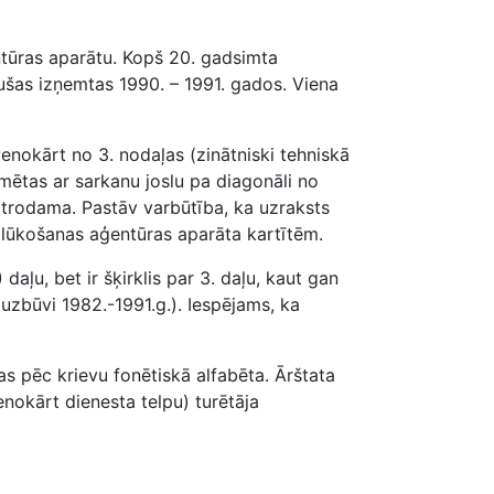
entūras aparātu. Kopš 20. gadsimta
ikušas izņemtas 1990. – 1991. gados. Viena
nokārt no 3. nodaļas (zinātniski tehniskā
īmētas ar sarkanu joslu pa diagonāli no
rodama. Pastāv varbūtība, ka uzraksts
izlūkošanas aģentūras aparāta kartītēm.
ļu, bet ir šķirklis par 3. daļu, kaut gan
uzbūvi 1982.-1991.g.). Iespējams, ka
tas pēc krievu fonētiskā alfabēta. Ārštata
enokārt dienesta telpu) turētāja