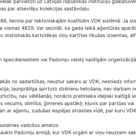
 vēlāk pārvietoti uz Latvijas republikas institūciju glabātuvē
as par atsevišķu kolekcijas sastāvdaļu.
688, liecina par tektoniskajām kustībām VDK sistēmā. Ja sta
ija vismaz 4829. Var secināt, ka gada laikā aģentūras aparā
o statistiskās kartotēkas viņu kartītes tikušas izņemtas, alf
em specdienestiem vai Padomju valstij naidīgām organizāci
akās no sadarbības, neuztur sakaru ar VDK, nesniedz infor
ija, ļaunprātīga spirtoto dzērienu lietošana, nav darbam 
zticību, nav vēlēšanās, nonācis pretinieka idejiski kaitīgā i
vecums, slimība, ģimenes apstākļi, kļuvis par partijas vai
ri ar aģentu, zudušas iespējas atrasties vidē, par kuru VDK
jaunatnes vadošos amatos
iesaukts Padomju armijā, kur VDK orgāni ar viņu neuzņem sa