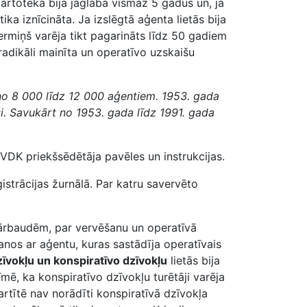
 kartotēkā bija jāglabā vismaz 5 gadus un, ja
ka iznīcināta. Ja izslēgtā aģenta lietās bija
ermiņš varēja tikt pagarināts līdz 50 gadiem
adikāli mainīta un operatīvo uzskaišu
no 8 000 līdz 12 000 aģentiem. 1953. gada
gti. Savukārt no 1953. gada līdz 1991. gada
VDK priekšsēdētāja pavēles un instrukcijas.
strācijas žurnālā. Par katru savervēto
ārbaudēm, par vervēšanu un operatīvā
šanos ar aģentu, kuras sastādīja operatīvais
īvokļu un konspiratīvo dzīvokļu
lietās bija
mē, ka konspiratīvo dzīvokļu turētāji varēja
rtītē nav norādīti konspiratīvā dzīvokļa