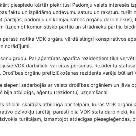
žkārt piespiedu kārtā) piekritusi Padomju valsts interesēs
as faktu un izpildāmo uzdevumu saturu un raksturu turēt n
t partijas, padomju un komjaunatnes orgānu darbiniekus), 
tīm (izņemot komunistisko partiju un strādnieku partiju biedr
parasti notika VDK orgānu vārdā stingri konspiratīvos apst
n norādījumi.
rsonu grupu. Par aģentūras aparāta rezidentiem tika vervē
jušie VDK darbinieki vai citas personas. Rezidenta statusā
m. Drošības orgānu pretizlūkošanas rezidents varēja būt arī
a slepeni sadarbojās ar valsts drošības orgāniem un ļāva o
š bija atbildīgs, aģentu (rezidentu) uzņemšanai.
s oficiāli skaitījās atbildīga par telpām, kuras VDK orgāni 
īvo dzīvokļu turētāji parasti bija VDK štata darbinieki, kur
 dzīvokļa turētājam, izmantojot attiecīgas piesegleģendas, 