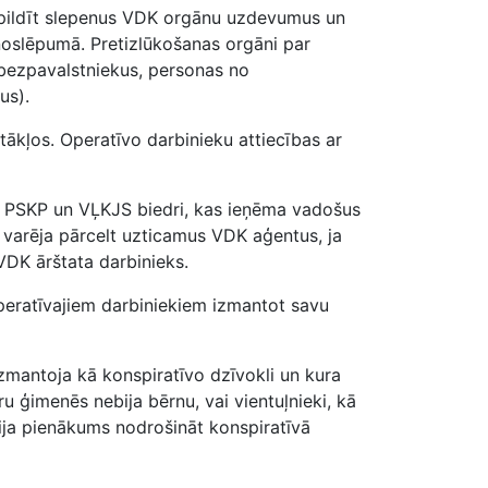
 izpildīt slepenus VDK orgānu uzdevumus un
oslēpumā. Pretizlūkošanas orgāni par
bezpavalstniekus, personas no
us).
ākļos. Operatīvo darbinieku attiecības ar
ti PSKP un VĻKJS biedri, kas ieņēma vadošus
 varēja pārcelt uzticamus VDK aģentus, ja
 VDK ārštata darbinieks.
peratīvajiem darbiniekiem izmantot savu
izmantoja kā konspiratīvo dzīvokli un kura
u ģimenēs nebija bērnu, vai vientuļnieki, kā
bija pienākums nodrošināt konspiratīvā