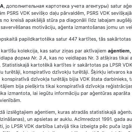
УА
, дополнительная картотека учета агентуры) satur aģentu
ošām PSRS VDK sevišķo daļu pārvaldēm, PSRS VDK sevišķajā
s no kreisā apakšējā stūra pa diagonāli līdz labajam augšēj
ar savervēšanas motivāciju, aģenta izmantošanas jomu un vei
opskaitā papildkartotēka satur 447 kartītes, tās sakārtotas
 kartīšu kolekcija, kas satur ziņas par aktīvajiem
aģentiem, 
eidlapa
форма Nr. 3 А
, kas no veidlapas Nr. 3 atšķiras tikai 
u. Statistiskajā kartotēkā kartītes ir sakārtotas pa LPSR VDK
kļu turētāji, konspiratīvo dzīvokļu turētāji. Šķirkļu ietvaro
 konspiratīvā dzīvokļa turētājs bijia VDK štata darbinieks, 
ājiem bija piešķirts tikai konspiratīvā dzīvokļa reģistrācij
 tika izmantota, lai iegūtu informāciju par aģentūras aparāt
rvienībām.
ā izslēgtajiem aģentiem, kuras atradās statistiskajā aģentu
īdzināšanas), un apsietas ar auklu. Acīmredzot 1991. gada a
īti, jo LPSR VDK darbība Latvijā tika izbeigta pēc puča izgā