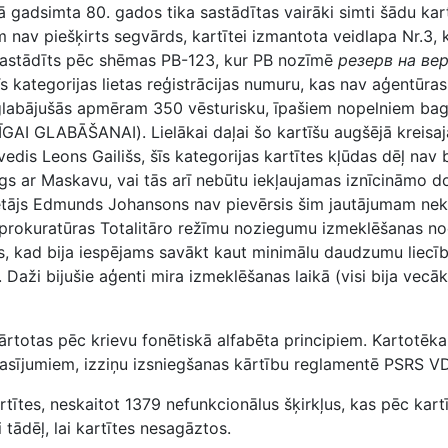
ušā gadsimta 80. gados tika sastādītas vairāki simti šādu ka
 nav piešķirts segvārds, kartītei izmantota veidlapa Nr.3, k
 sastādīts pēc shēmas PB-123, kur PB nozīmē
резерв на ве
s kategorijas lietas reģistrācijas numuru, kas nav aģentūras
glabājušās apmēram 350 vēsturisku, īpašiem nopelniem bagā
AI GLABĀŠANAI). Lielākai daļai šo kartīšu augšējā kreisajā
edis Leons Gailišs, šīs kategorijas kartītes kļūdas dēļ nav 
ogs ar Maskavu, vai tās arī nebūtu iekļaujamas iznīcināmo 
ētājs Edmunds Johansons nav pievērsis šim jautājumam ne
lprokuratūras Totalitāro režīmu noziegumu izmeklēšanas no
, kad bija iespējams savākt kaut minimālu daudzumu liecību
. Daži bijušie aģenti mira izmeklēšanas laikā (visi bija vecā
kārtotas pēc krievu fonētiskā alfabēta principiem. Kartotēk
asījumiem, izziņu izsniegšanas kārtību reglamentē PSRS VDK
tītes, neskaitot 1379 nefunkcionālus šķirkļus, kas pēc kart
 tādēļ, lai kartītes nesagāztos.