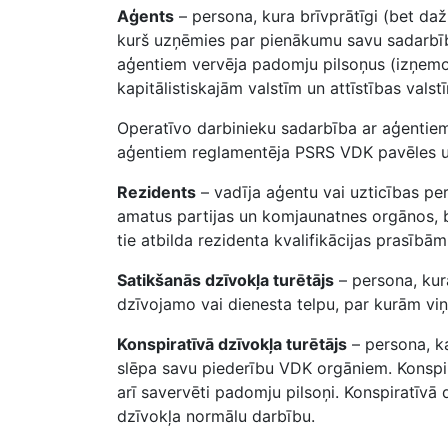
Aģents
– persona, kura brīvprātīgi (bet da
kurš uzņēmies par pienākumu savu sadarbīb
aģentiem vervēja padomju pilsoņus (izņemo
kapitālistiskajām valstīm un attīstības vals
Operatīvo darbinieku sadarbība ar aģentiem 
aģentiem reglamentēja PSRS VDK pavēles u
Rezidents
– vadīja aģentu vai uzticības pe
amatus partijas un komjaunatnes orgānos, bi
tie atbilda rezidenta kvalifikācijas prasībā
Satikšanās dzīvokļa turētājs
– persona, kur
dzīvojamo vai dienesta telpu, par kurām viņ
Konspiratīvā dzīvokļa turētājs
– persona, ka
slēpa savu piederību VDK orgāniem. Konspirat
arī savervēti padomju pilsoņi. Konspiratīvā
dzīvokļa normālu darbību.