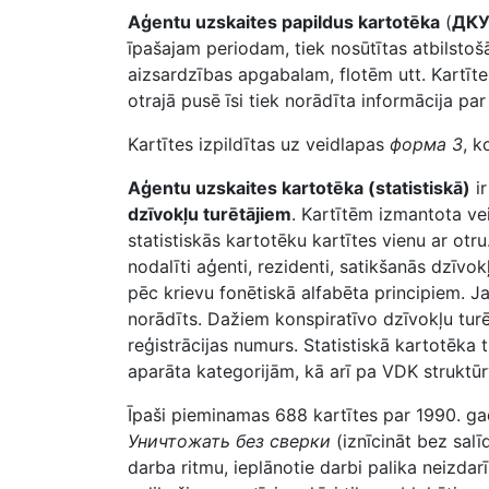
Aģentu uzskaites papildus kartotēka
(
ДК
īpašajam periodam, tiek nosūtītas atbilst
aizsardzības apgabalam, flotēm utt. Kartīte
otrajā pusē īsi tiek norādīta informācija p
Kartītes izpildītas uz veidlapas
форма 3
, k
Aģentu uzskaites kartotēka (statistiskā)
ir
dzīvokļu turētājiem
. Kartītēm izmantota v
statistiskās kartotēku kartītes vienu ar otr
nodalīti aģenti, rezidenti, satikšanās dzīvo
pēc krievu fonētiskā alfabēta principiem. Ja
norādīts. Dažiem konspiratīvo dzīvokļu turēt
reģistrācijas numurs. Statistiskā kartotēka
aparāta kategorijām, kā arī pa VDK struktū
Īpaši pieminamas 688 kartītes par 1990. gad
Уничтожать без сверки
(iznīcināt bez sal
darba ritmu, ieplānotie darbi palika neizdar