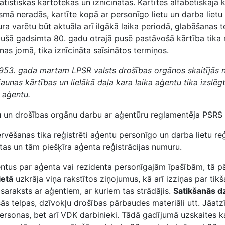
atistiskās kartotēkas un iznīcinātas. Kartītes alfabētiskajā
mā neradās, kartīte kopā ar personīgo lietu un darba lietu ti
ra varētu būt aktuāla arī ilgākā laika periodā, glabāšanas t
jušā gadsimta 80. gadu otrajā pusē pastāvošā kārtība tika r
nas jomā, tika iznīcināta saīsinātos termiņos.
953. gada martam LPSR valsts drošības orgānos skaitījās 
 jaunas kārtības un lielākā daļa kara laika aģentu tika izslē
 aģentu.
u un drošības orgānu darbu ar aģentūru reglamentēja PSRS 
ēšanas tika reģistrēti aģentu personīgo un darba lietu reģi
etas un tām piešķīra aģenta reģistrācijas numuru.
us par aģenta vai rezidenta personīgajām īpašībām, tā p
ietā
uzkrāja viņa rakstītos ziņojumus, kā arī izziņas par tik
 saraksts ar aģentiem, ar kuriem tas strādājis.
Satikšanās dz
ās telpas, dzīvokļu drošības pārbaudes materiāli utt. Jāatzī
ersonas, bet arī VDK darbinieki. Tādā gadījumā uzskaites ka