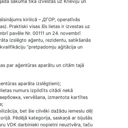
 gada sākumā tika izvestas uz Krieviju un
aīsinājums kirilicā –
ДГОР
, operatīvās
etas). Praktiski visas šīs lietas ir izvestas uz
mbrī pavēle Nr. 00111 un 24. novembrī
rāta izslēgto aģentu, rezidentu, satikšanās
kvalifikāciju “pretpadomju aģitācija un
iņas par aģentūras aparātu un citām tajā
ģentūras aparāta izslēgtiem);
lietas numurs izpildīts citādi nekā
 вербовка, vervēšana, izmantota kartītes
e;
ilizācija, bet šie cilvēki dažādu iemeslu dēļ
orijā. Pēdējā kategorija, saskaņā ar bijušās
uru VDK darbinieki nopietni neuztvēra, taču