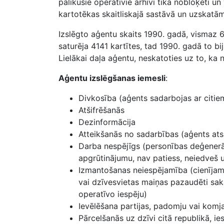
palikušie operatīvie arhīvi tika nobloķēti un
kartotēkas skaitliskajā sastāvā un uzskatām
Izslēgto aģentu skaits 1990. gadā, vismaz 
saturēja 4141 kartītes, tad 1990. gadā to b
Lielākai daļa aģentu, neskatoties uz to, ka n
Aģentu izslēgšanas iemesli
:
Divkosība (aģents sadarbojas ar citi
Atšifrēšanās
Dezinformācija
Atteikšanās no sadarbības (aģents ats
Darba nespējīgs (personības deģenerāc
apgrūtinājumu, nav patiess, neiedveš u
Izmantošanas neiespējamība (cienījams 
vai dzīvesvietas maiņas pazaudēti saka
operatīvo iespēju)
Ievēlēšana partijas, padomju vai kom
Pārcelšanās uz dzīvi citā republikā, 