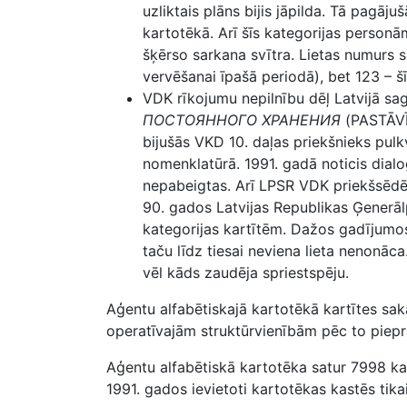
uzliktais plāns bijis jāpilda. Tā pagāj
kartotēkā. Arī šīs kategorijas personām
šķērso sarkana svītra. Lietas numurs
vervēšanai īpašā periodā), bet 123 – šī
VDK rīkojumu nepilnību dēļ Latvijā sa
ПОСТОЯННОГО ХРАНЕНИЯ
(PASTĀVĪG
bijušās VKD 10. daļas priekšnieks pulkv
nomenklatūrā. 1991. gadā noticis dial
nepabeigtas. Arī LPSR VDK priekšsēd
90. gados Latvijas Republikas Ģenerā
kategorijas kartītēm. Dažos gadījumos
taču līdz tiesai neviena lieta nenonāca
vēl kāds zaudēja spriestspēju.
Aģentu alfabētiskajā kartotēkā kartītes sa
operatīvajām struktūrvienībām pēc to piepr
Aģentu alfabētiskā kartotēka satur 7998 kar
1991. gados ievietoti kartotēkas kastēs tikai