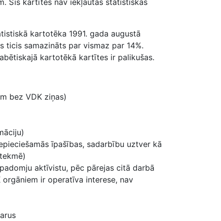
m. Šīs kartītes nav iekļautas statistiskās
tistiskā kartotēka 1991. gada augustā
ts ticis samazināts par vismaz par 14%.
abētiskajā kartotēkā kartītes ir palikušas.
jām bez VDK ziņas)
māciju)
nepieciešamās īpašības, sadarbību uztver kā
etekmē)
 padomju aktīvistu, pēc pārejas citā darbā
 orgāniem ir operatīva interese, nav
karus