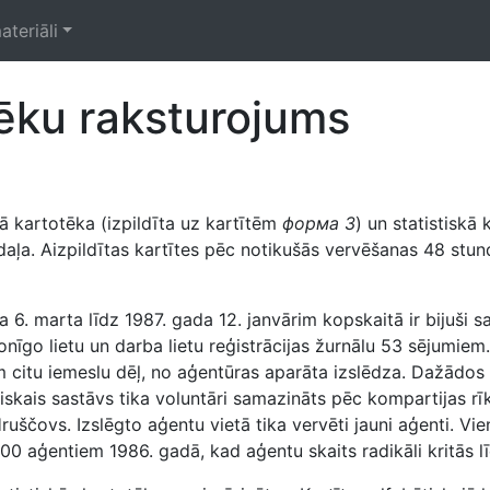
ateriāli
ēku raksturojums
ā kartotēka (izpildīta uz kartītēm
форма 3
) un statistiskā
daļa. Aizpildītas kartītes pēc notikušās vervēšanas 48 stu
. marta līdz 1987. gada 12. janvārim kopskaitā ir bijuši sa
nīgo lietu un darba lietu reģistrācijas žurnālu 53 sējumiem.
m citu iemeslu dēļ, no aģentūras aparāta izslēdza. Dažādos 
iskais sastāvs tika voluntāri samazināts pēc kompartijas r
uščovs. Izslēgto aģentu vietā tika vervēti jauni aģenti. Vie
00 aģentiem 1986. gadā, kad aģentu skaits radikāli kritās 