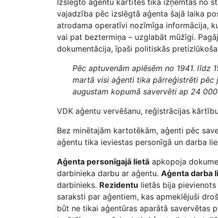
Izslēgto aģentu kartītes tika izņemtas no st
vajadzība pēc izslēgtā aģenta šajā laika pos
atrodama operatīvi nozīmīga informācija, ku
vai pat beztermiņa – uzglabāt mūžīgi. Pagā
dokumentācija, īpaši politiskās pretizlūkoša
Pēc aptuvenām aplēsēm no 1941. līdz 1
martā visi aģenti tika pārreģistrēti pēc
augustam kopumā savervēti ap 24 000
VDK aģentu vervēšanu, reģistrācijas kārtīb
Bez minētajām kartotēkām, aģenti pēc saverv
aģentu tika ieviestas personīgā un darba li
Aģenta personīgajā lietā
apkopoja dokument
darbinieka darbu ar aģentu.
Aģenta darba l
darbinieks.
Rezidentu
lietās bija pievienots
saraksti par aģentiem, kas apmeklējuši droš
būt ne tikai aģentūras aparātā savervētas p