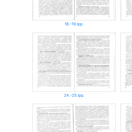
18.-19.lpp.
24.-25.lpp.