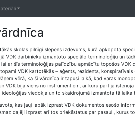
ateriāli
vārdnīca
kās skolas pilnīgi slepens izdevums, kurā apkopota speciāl
jā VDK darbinieku izmantoto speciālo terminoloģiju un tādē
ī, lai ar šīs terminoloģijas palīdzību apmācītu topošos VDK 
topami VDK kartotēkās – aģents, rezidents, konspiratīvais d
. Jāņem vērā, ka šī vārdnīca ir tapusi laikā, kad varas mono
n VDK bija viens no instrumentiem, ar kuru partija īstenoja
s ideoloģijas viedokļa un to skaidrojumā izmantota tā laika b
avots, kas ļauj labāk izprast VDK dokumentos esošo informā
smaz daļēji izprast arī tos priekšstatus par pasauli, kurus