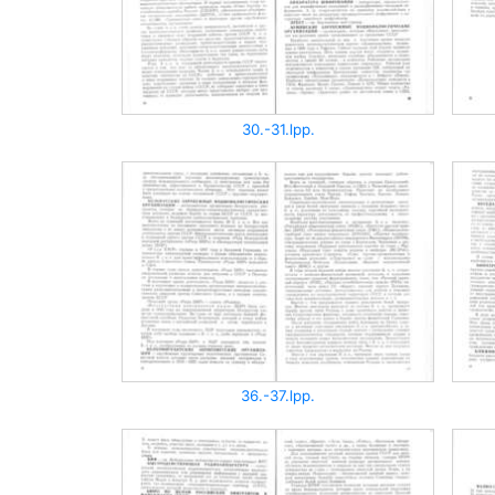
30.-31.lpp.
36.-37.lpp.