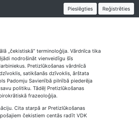
Pieslēgties
Reģistrēties
ā „čekistiskā” terminoloģija. Vārdnīca tika
jādi nodrošināt vienveidīgu šīs
darbiniekus. Pretizlūkošanas vārdnīcā
zīvoklis, satikšanās dzīvoklis, ārštata
pols Padomju Savienībā pilnībā piederēja
 savu politiku. Tādēļ Pretizlūkošanas
irokrātiskā frazeoloģija.
ciju. Cita starpā ar Pretizlūkošanas
 topošajiem čekistiem centās radīt VDK