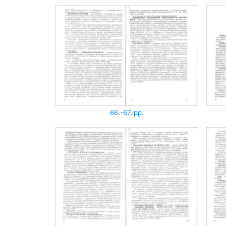
66.-67.lpp.