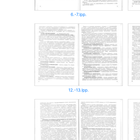
6.-7.lpp.
12.-13.lpp.