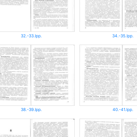
32.-33.lpp.
34.-35.lpp.
38.-39.lpp.
40.-41.lpp.