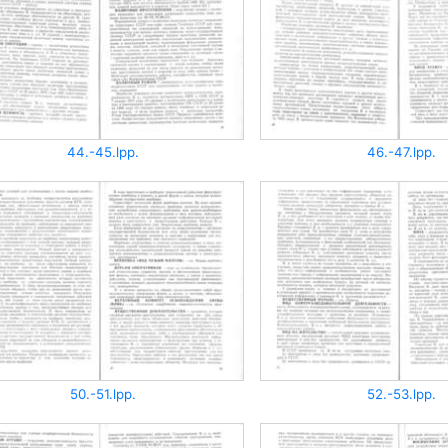
44.-45.lpp.
46.-47.lpp.
50.-51.lpp.
52.-53.lpp.