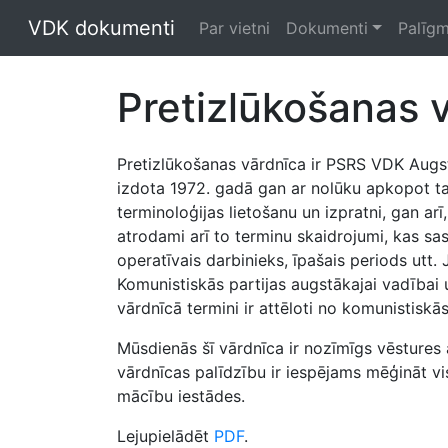
VDK dokumenti
Par vietni
Dokumenti
Palīgm
Pretizlūkošanas 
Pretizlūkošanas vārdnīca ir PSRS VDK Augstā
izdota 1972. gadā gan ar nolūku apkopot ta
terminoloģijas lietošanu un izpratni, gan ar
atrodami arī to terminu skaidrojumi, kas sas
operatīvais darbinieks, īpašais periods utt
Komunistiskās partijas augstākajai vadībai u
vārdnīcā termini ir attēloti no komunistiskā
Mūsdienās šī vārdnīca ir nozīmīgs vēstures 
vārdnīcas palīdzību ir iespējams mēģināt vi
mācību iestādes.
Lejupielādēt
PDF
.