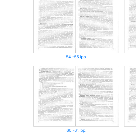
54.-55.lpp.
60.-61.lpp.