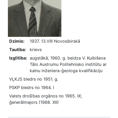
Dzimis:
1937. 13.VIII Novosibirskā
Tautība:
krievs
Izglītība:
augstākā, 1960. g. beidza V. Kuibiševa
Tālo Austrumu Politehnisko institūtu ar
kalnu inženiera-ģeologa kvalifikāciju
VĻKJS biedrs no 1951. g.
PSKP biedrs no 1964. I
Valsts drošības orgānos no 1965. IX;
ģenerālmajors (1988. XII)