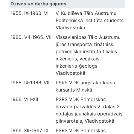
Dzīves un darba gājums
1955. IX-1960. VII
V. Kuibiševa Tālo Austrumu
Politehniskā institūta students
Vladivostokā
1960. VII-1965. VIII
Vissavienības Tālo Austrumu
jūras transporta zinātniski
pētnieciskā institūta filiāles
inženieris, vecākais
inženieris-ģeologs
Vladivostokā
1965. IX-1966. VIII
PSRS VDK augstāko kursu
kursants Minskā
1966. VIII-XII
PSRS VDK Primorskas
novada pārvaldes 2. daļas 2.
nodaļas jaunākais operatīvais
pilnvarotais, Vladivostokā
1966. XII-1967. IX
PSRS VDK Primorskas