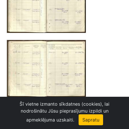
Šī vietne izmanto sīkdatnes (cookies), lai
nodrošinātu Jūsu pieprasījumu izpildi un
apmeklējuma uzskaiti.
Sapratu