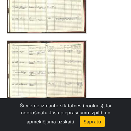
Šī vietne izmanto sīkdatnes (cookies), lai
nodrošinātu Jūsu pieprasījumu izpildi un
apmeklējuma uzskaiti.
Sapratu