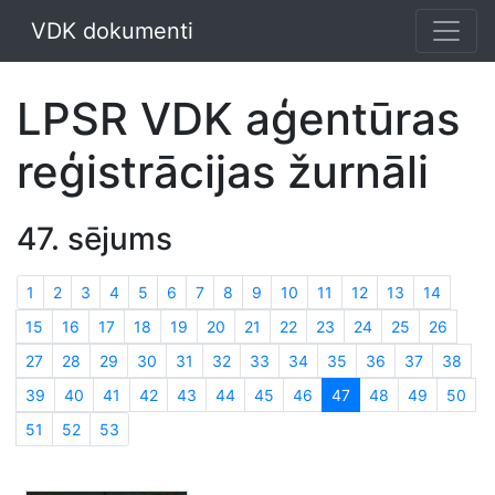
VDK dokumenti
LPSR VDK aģentūras
reģistrācijas žurnāli
47. sējums
1
2
3
4
5
6
7
8
9
10
11
12
13
14
15
16
17
18
19
20
21
22
23
24
25
26
27
28
29
30
31
32
33
34
35
36
37
38
39
40
41
42
43
44
45
46
47
48
49
50
51
52
53