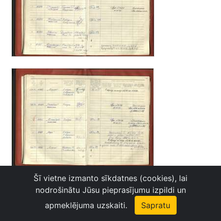
Šī vietne izmanto sīkdatnes (cookies), lai
nodrošinātu Jūsu pieprasījumu izpildi un
apmeklējuma uzskaiti.
Sapratu