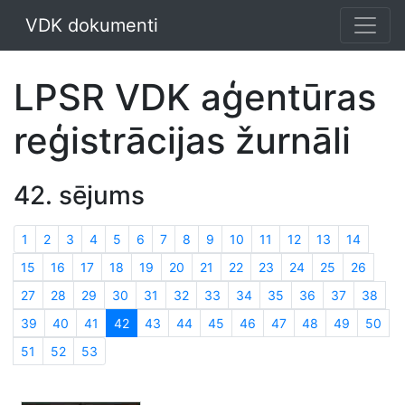
VDK dokumenti
LPSR VDK aģentūras
reģistrācijas žurnāli
42. sējums
1
2
3
4
5
6
7
8
9
10
11
12
13
14
15
16
17
18
19
20
21
22
23
24
25
26
27
28
29
30
31
32
33
34
35
36
37
38
39
40
41
42
43
44
45
46
47
48
49
50
51
52
53