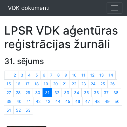
VDK dokumenti
LPSR VDK aģentūras
reģistrācijas žurnāli
31. sējums
1
2
3
4
5
6
7
8
9
10
11
12
13
14
15
16
17
18
19
20
21
22
23
24
25
26
27
28
29
30
31
32
33
34
35
36
37
38
39
40
41
42
43
44
45
46
47
48
49
50
51
52
53