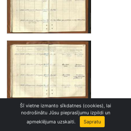
Šī vietne izmanto sīkdatnes (cookies), lai
nodrošinātu Jūsu pieprasījumu izpildi un
apmeklējuma uzskaiti.
Sapratu