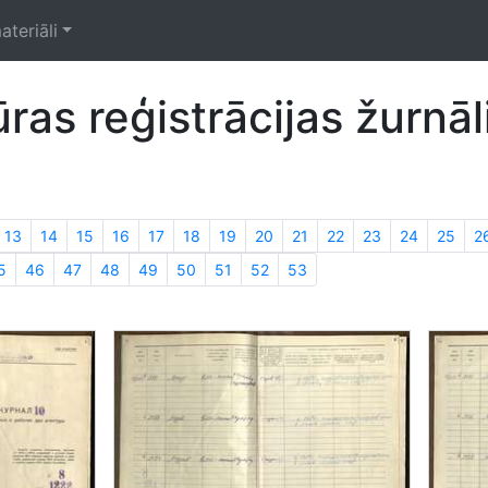
ateriāli
as reģistrācijas žurnāl
13
14
15
16
17
18
19
20
21
22
23
24
25
2
5
46
47
48
49
50
51
52
53