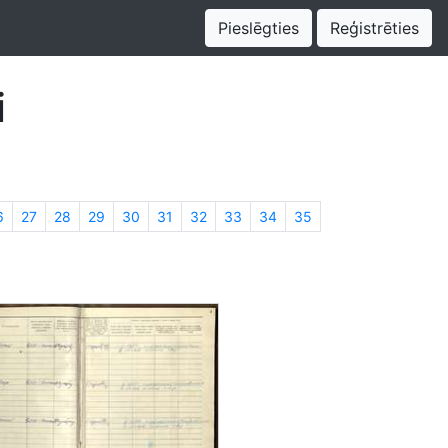
Pieslēgties
Reģistrēties
i
6
27
28
29
30
31
32
33
34
35