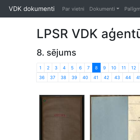
VDK dokumenti
Par vietni
Dokumenti
Palīgm
LPSR VDK aģentūr
8. sējums
1
2
3
4
5
6
7
8
9
10
11
12
36
37
38
39
40
41
42
43
44
4